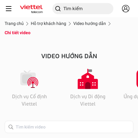
Trang chủ
Hỗ trợ khách hàng
Video hướng dẫn
Chi tiết video
VIDEO HƯỚNG DẪN
Dịch vụ Cố định
Dịch vụ Di động
Ứng dụ
Viettel
Viettel