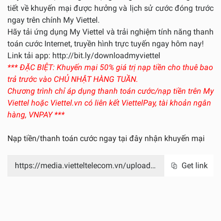
tiết về khuyến mại được hưởng và lịch sử cước đóng trước
ngay trên chính My Viettel.
Hãy tải ứng dụng My Viettel và trải nghiệm tính năng thanh
toán cước Internet, truyền hình trực tuyến ngay hôm nay!
Link tải app:
http://bit.ly/downloadmyviettel
*** ĐẶC BIỆT: Khuyến mại 50% giá trị nạp tiền cho thuê bao
trả trước
vào CHỦ NHẬT HÀNG TUẦN
.
Chương trình chỉ áp dụng thanh toán cước/nạp tiền
trên My
Viettel hoặc Viettel.vn
có liên kết ViettelPay, tài khoản ngân
hàng, VNPAY ***
Nạp tiền/thanh toán cước ngay
tại đây
nhận khuyến mại
https://media.vietteltelecom.vn/upload/video_cskh/05/c2/20/208fca35d3bffeb80d26feb0d1acc27131d40f04.mp4
Get link