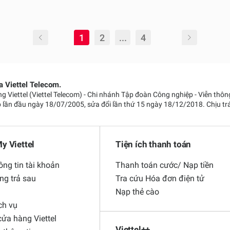
1
2
...
4
 Viettel Telecom.
g Viettel (Viettel Telecom) - Chi nhánh Tập đoàn Công nghiệp - Viễn t
 lần đầu ngày 18/07/2005, sửa đổi lần thứ 15 ngày 18/12/2018. Chịu t
y Viettel
Tiện ích thanh toán
ông tin tài khoản
Thanh toán cước/ Nạp tiền
ng trả sau
Tra cứu Hóa đơn điện tử
Nạp thẻ cào
ch vụ
ửa hàng Viettel
Viettel++