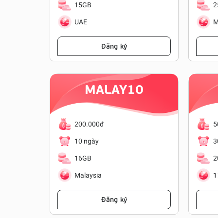
15GB
2
UAE
M
Đăng ký
MALAY10
200.000đ
5
10 ngày
3
16GB
2
Malaysia
1
Đăng ký