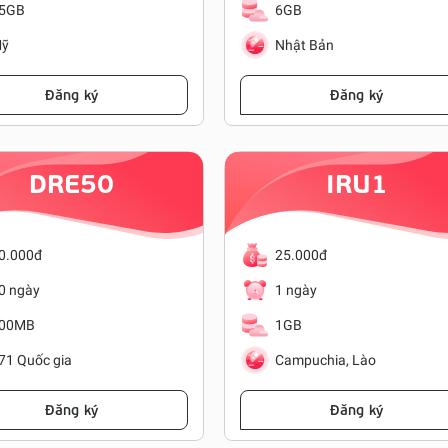
5GB
6GB
ỹ
Nhật Bản
Đăng ký
Đăng ký
DRE50
IRU1
0.000đ
25.000đ
0 ngày
1 ngày
00MB
1GB
71 Quốc gia
Campuchia, Lào
Đăng ký
Đăng ký