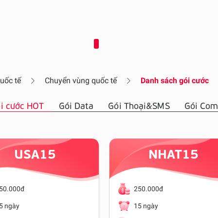
uốc tế
Chuyển vùng quốc tế
Danh sách gói cước
i cước HOT
Gói Data
Gói Thoại&SMS
Gói Co
USA15
NHAT15
50.000đ
250.000đ
5 ngày
15 ngày