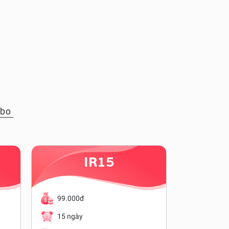
mbo
IR15
99.000đ
200.00
15 ngày
10 ngày