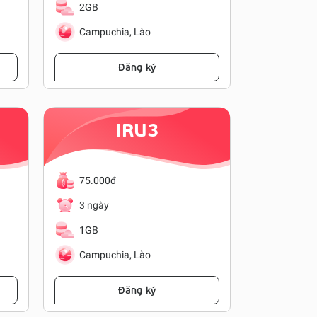
2GB
16GB
Campuchia, Lào
Hồng K
Đăng ký
IRU3
75.000đ
350.00
3 ngày
15 ngày
1GB
6GB
Campuchia, Lào
Nga
Đăng ký