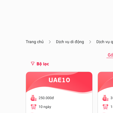
Trang chủ
Dịch vụ di động
Dịch vụ q
Gó
Bộ lọc
UAE10
250.000đ
3
10 ngày
1