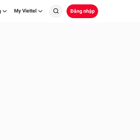
My Viettel
g
Đăng nhập