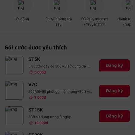
Di động
Chuyển sang trả
Đăng ký Internet
Thanh toán
sau
- Truyền hình
- Nạp t
Gói cước được yêu thích
ST5K
Đăng ký
5.000đ/ngày có 500MB sử dụng đến
24h ngày đăng ký, DV gia hạn hàng
5.000đ
ngày
V7C
Đăng ký
500MB+50 phút gọi nội mạng+50 SMS
nội mạng
7.000đ
ST15K
Đăng ký
3GB sử dụng trong 3 ngày
15.000đ