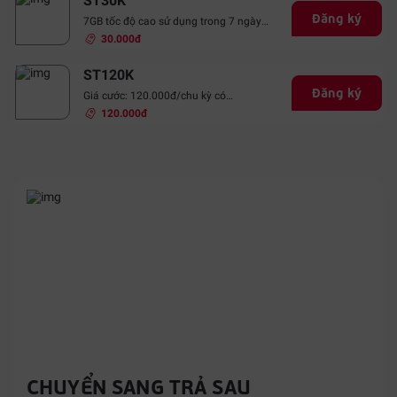
ST30K
Đăng ký
7GB tốc độ cao sử dụng trong 7 ngày
(Gia hạn tự động).
30.000đ
ST120K
Đăng ký
Giá cước: 120.000đ/chu kỳ có
2GB/ngày và xem truyền hình trên ứng
120.000đ
dụng TV360.
CHUYỂN SANG TRẢ SAU