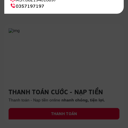
0357197197
ĐĂNG KÝ
THANH TOÁN CƯỚC - NẠP TIỀN
Thanh toán - Nạp tiền online
nhanh chóng, tiện lợi.
THANH TOÁN